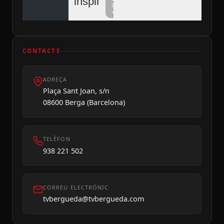
inspiren
Xarxa
+
CONTACTE
ADREÇA
Dilluns 10
Plaça Sant Joan, s/n
08600 Berga (Barcelona)
TELÈFON
938 221 502
CORREU ELECTRÒNIC
tvbergueda@tvbergueda.com