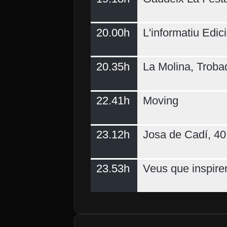
20.00h
L'informatiu Edici
20.35h
La Molina, Troba
22.41h
Moving
23.12h
Josa de Cadí, 40 
23.53h
Veus que inspire