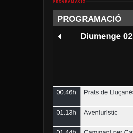
PROGRAMACIÓ
PROGRAMACIÓ
Diumenge 02
00.46h
Prats de Lluçanè
Dimecres 05
01.13h
Aventurístic
01.44h
Caminant per Ca