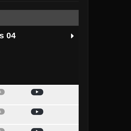
s 04
à
Avui
à