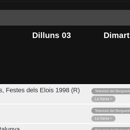
Dilluns 03
Dimart
s, Festes dels Elois 1998 (R)
Televisió del Bergued
Dijous 06
Ahir
La Xarxa +
Televisió del Bergued
La Xarxa +
talunya