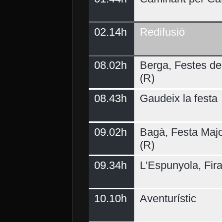
02.14h
Redifusió
Demà
08.02h
Berga, Festes del
(R)
08.43h
Gaudeix la festa
09.02h
Bagà, Festa Majo
(R)
09.34h
L'Espunyola, Fir
10.10h
Aventurístic