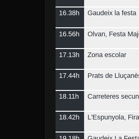
16.38h
Gaudeix la festa
16.56h
Olvan, Festa Maj
17.13h
Zona escolar
17.44h
Prats de Lluçanè
18.11h
Carreteres secun
18.42h
L'Espunyola, Fir
19.18h
Gaudeix La Fest