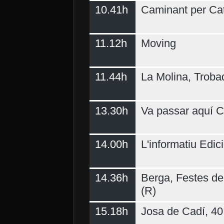
10.41h
Caminant per Ca
11.12h
Moving
11.44h
La Molina, Troba
13.30h
Va passar aquí C
14.00h
L'informatiu Edici
14.36h
Berga, Festes del
(R)
15.18h
Josa de Cadí, 40 