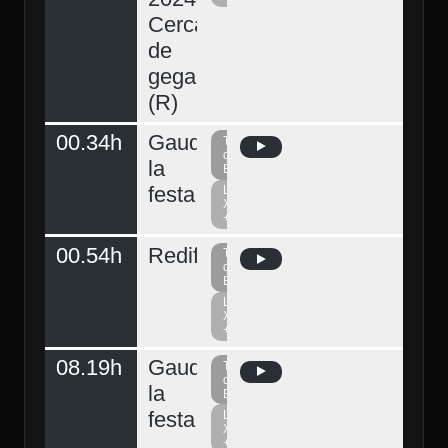
Cercavila
de
gegants
(R)
00.34h
Gaudeix
Televisió
del
la
Berguedà
festa
La
Xarxa
+
00.54h
Redifusió
Televisió
del
Berguedà
La
Xarxa
+
08.19h
Gaudeix
Televisió
del
la
Berguedà
festa
La
Xarxa
+