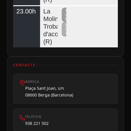
23.00h
La
Televisió
del
Molina,
Berguedà
Trobada
La
Xarxa
d'acordionistes
+
Diumenge 09
(R)
CONTACTE
ADREÇA
Plaça Sant Joan, s/n
08600 Berga (Barcelona)
TELÈFON
938 221 502