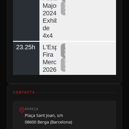
Major
La
Xarxa
2024.
+
Exhibició
de
4x4
23.25h
L'Espunyola,
Televisió
del
Fira
Berguedà
Mercat
La
Xarxa
2026
+
CONTACTE
ADREÇA
Plaça Sant Joan, s/n
08600 Berga (Barcelona)