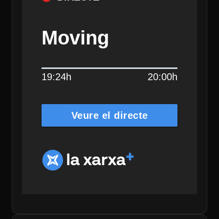
Moving
19:24h
20:00h
Veure el directe