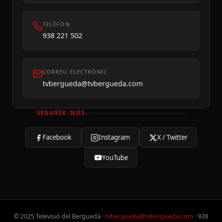
TELÈFON
938 221 502
CORREU ELECTRÒNIC
tvbergueda@tvbergueda.com
SEGUEIX-NOS
Facebook
Instagram
X / Twitter
YouTube
© 2025 Televisió del Berguedà ·
tvbergueda@tvbergueda.com
· 938