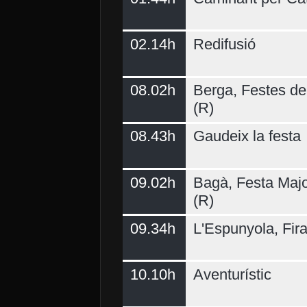
02.14h
Redifusió
Demà
08.02h
Berga, Festes del
(R)
08.43h
Gaudeix la festa
09.02h
Bagà, Festa Majo
(R)
09.34h
L'Espunyola, Fir
10.10h
Aventurístic