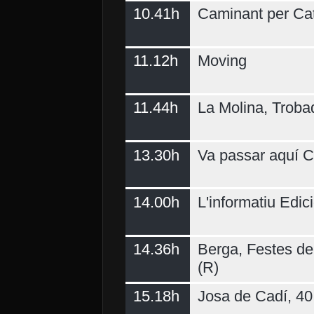
10.41h
Caminant per Ca
11.12h
Moving
11.44h
La Molina, Troba
13.30h
Va passar aquí C
14.00h
L'informatiu Edici
14.36h
Berga, Festes del
(R)
15.18h
Josa de Cadí, 40 