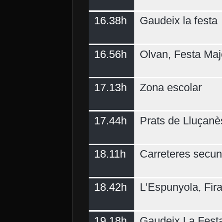
16.38h
Gaudeix la festa
16.56h
Olvan, Festa Maj
17.13h
Zona escolar
17.44h
Prats de Lluçanè
18.11h
Carreteres secun
18.42h
L'Espunyola, Fir
19.18h
Gaudeix La Fest