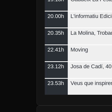
20.00h
L'informatiu Edici
20.35h
La Molina, Troba
22.41h
Moving
23.12h
Josa de Cadí, 40 
23.53h
Veus que inspire