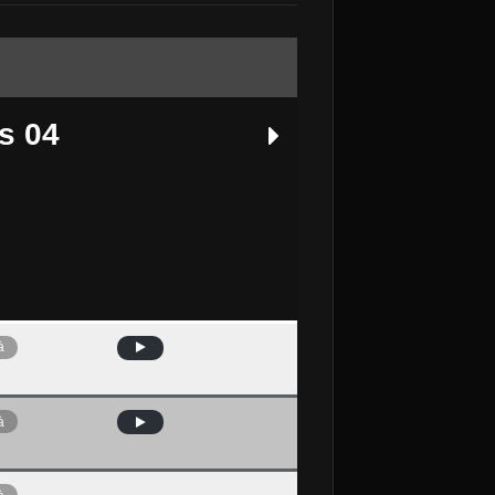
s 04
à
Avui
à