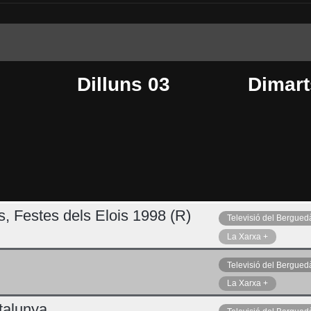
Dilluns 03
Dimart
s, Festes dels Elois 1998 (R)
Televisió del Bergued
Dijous 06
Ahir
La Xarxa +
Televisió del Bergued
La Xarxa +
talunya