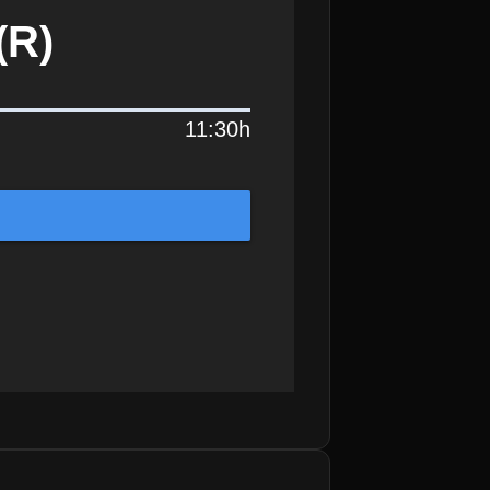
(R)
11:30h