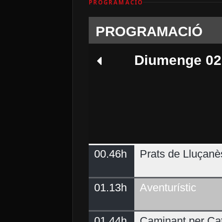
PROGRAMACIÓ
PROGRAMACIÓ
Diumenge 02
00.46h
Prats de Lluçanè
Dimecres 05
01.13h
Aventurístic
01.44h
Caminant per Ca