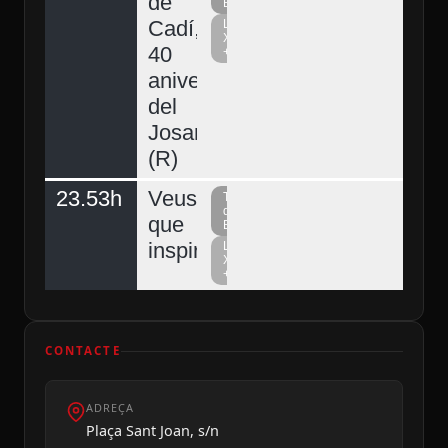
de
Berguedà
Cadí,
La
Xarxa
40
+
aniversari
del
Josart
(R)
23.53h
Veus
Televisió
del
que
Berguedà
inspiren
La
Xarxa
+
CONTACTE
ADREÇA
Plaça Sant Joan, s/n