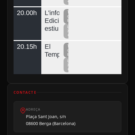
+
20.00h
L'informatiu
Televisió
del
Edició
Berguedà
estiu
La
Xarxa
+
20.15h
El
Televisió
del
Temps
Berguedà
La
Xarxa
+
CONTACTE
ADREÇA
Plaça Sant Joan, s/n
08600 Berga (Barcelona)