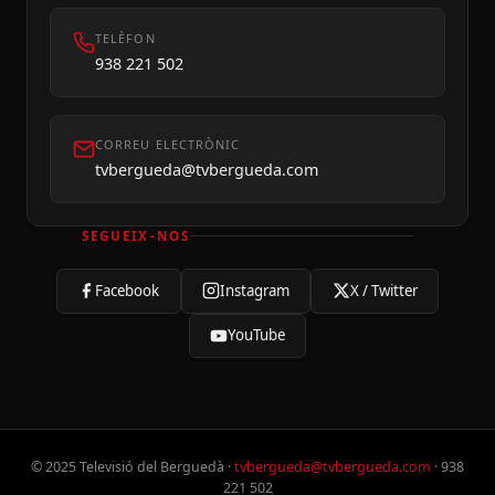
TELÈFON
938 221 502
CORREU ELECTRÒNIC
tvbergueda@tvbergueda.com
SEGUEIX-NOS
Facebook
Instagram
X / Twitter
YouTube
© 2025 Televisió del Berguedà ·
tvbergueda@tvbergueda.com
· 938
221 502