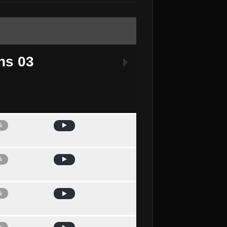
ns 03
à
Avui
à
à