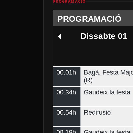
PROGRAMACIÓ
PROGRAMACIÓ
Dissabte 01
00.01h
Bagà, Festa Majo
Dimarts 04
(R)
00.34h
Gaudeix la festa
00.54h
Redifusió
08.19h
Gaudeix la festa