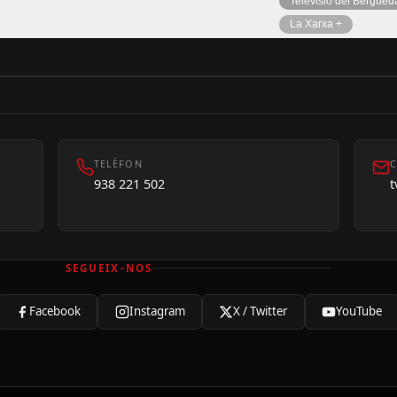
Televisió del Bergued
La Xarxa +
TELÈFON
C
938 221 502
SEGUEIX-NOS
Facebook
Instagram
X / Twitter
YouTube