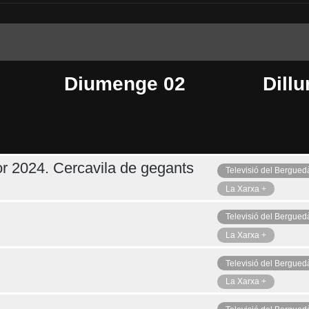
Diumenge 02
Dillu
r 2024. Cercavila de gegants
Televisió del Bergued
Dimecres 05
Ahir
La Xarxa +
Televisió del Bergued
La Xarxa +
Televisió del Bergued
La Xarxa +