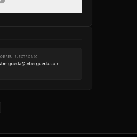
à
ORREU ELECTRÒNIC
tvbergueda@tvbergueda.com