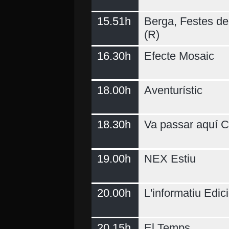
15.51h
Berga, Festes del
(R)
16.30h
Efecte Mosaic
18.00h
Aventurístic
18.30h
Va passar aquí C
19.00h
NEX Estiu
20.00h
L'informatiu Edici
20.15h
El Temps