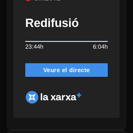
Redifusió
23:44h
6:04h
Veure el directe