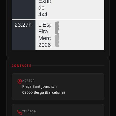
Exhibició
de
4x4
23.27h
L'Espunyola,
Televisió
del
Fira
Berguedà
Mercat
La
Xarxa
2026
+
CONTACTE
ADREÇA
Plaça Sant Joan, s/n
08600 Berga (Barcelona)
TELÈFON