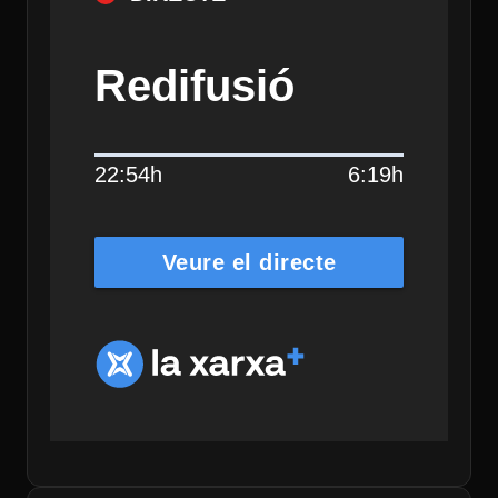
Redifusió
22:54h
6:19h
Veure el directe