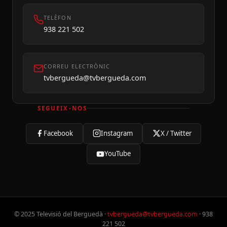
TELÈFON
938 221 502
CORREU ELECTRÒNIC
tvbergueda@tvbergueda.com
SEGUEIX-NOS
Facebook
Instagram
X / Twitter
YouTube
© 2025 Televisió del Berguedà ·
tvbergueda@tvbergueda.com
· 938
221 502