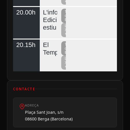
+
20.00h
L'informatiu
Televisió
del
Edició
Berguedà
estiu
La
Xarxa
+
20.15h
El
Televisió
del
Temps
Berguedà
La
Xarxa
+
CONTACTE
ADREÇA
Plaça Sant Joan, s/n
08600 Berga (Barcelona)