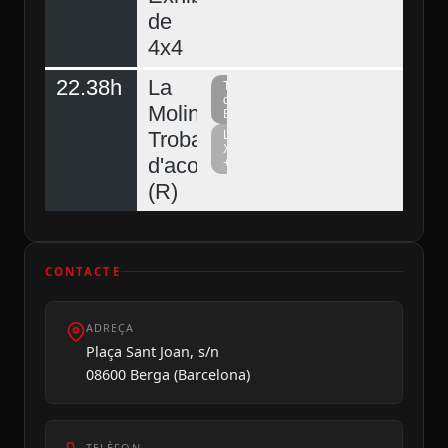
de
4x4
22.38h
La
Televisió
del
Molina,
Berguedà
Trobada
La
Xarxa
d'acordionistes
+
(R)
CONTACTE
ADREÇA
Plaça Sant Joan, s/n
08600 Berga (Barcelona)
TELÈFON