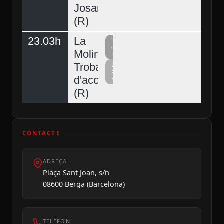
Josart
(R)
23.03h
La
Televisió
del
Molina,
Berguedà
Trobada
La
Xarxa
d'acordionistes
+
Diumenge 09
(R)
CONTACTE
ADREÇA
Plaça Sant Joan, s/n
08600 Berga (Barcelona)
TELÈFON