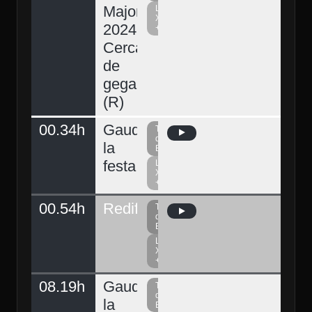
Major
La
Xarxa
2024.
+
Cercavila
de
gegants
(R)
00.34h
Gaudeix
Televisió
del
la
Berguedà
festa
La
Xarxa
+
00.54h
Redifusió
Televisió
del
Berguedà
La
Xarxa
+
08.19h
Gaudeix
Televisió
del
la
Berguedà