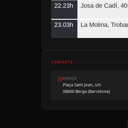
22.23h
Josa de Cadí, 40 
23.03h
La Molina, Troba
CONTACTE
ADREÇA
Plaça Sant Joan, s/n
08600 Berga (Barcelona)