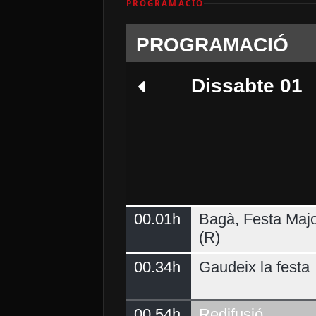
PROGRAMACIÓ
PROGRAMACIÓ
Dissabte 01
00.01h
Bagà, Festa Majo
Dimarts 04
(R)
00.34h
Gaudeix la festa
00.54h
Redifusió