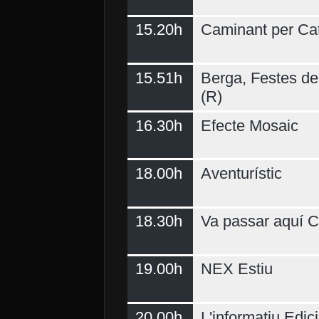
15.20h
Caminant per Ca
15.51h
Berga, Festes del
(R)
16.30h
Efecte Mosaic
18.00h
Aventurístic
18.30h
Va passar aquí C
19.00h
NEX Estiu
20.00h
L'informatiu Edici