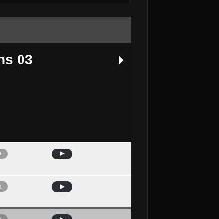
ns 03
à
Avui
à