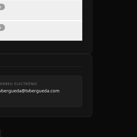
à
à
ORREU ELECTRÒNIC
tvbergueda@tvbergueda.com