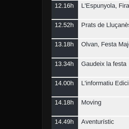
12.16h
L'Espunyola, Fir
12.52h
Prats de Lluçanè
13.18h
Olvan, Festa Maj
13.34h
Gaudeix la festa
14.00h
L'informatiu Edici
14.18h
Moving
14.49h
Aventurístic