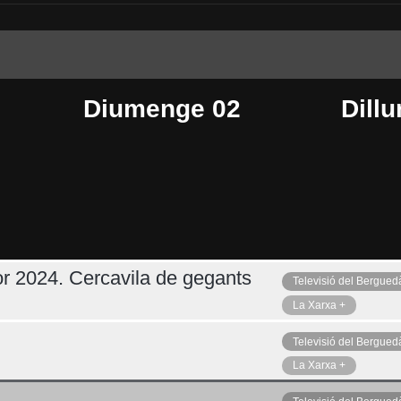
Diumenge 02
Dillu
r 2024. Cercavila de gegants
Televisió del Bergued
Dimecres 05
Ahir
La Xarxa +
Televisió del Bergued
La Xarxa +