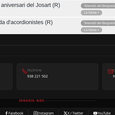
aniversari del Josart (R)
Televisió del Bergued
La Xarxa +
da d'acordionistes (R)
Televisió del Bergued
La Xarxa +
TELÈFON
C
938 221 502
SEGUEIX-NOS
Facebook
Instagram
X / Twitter
YouTube