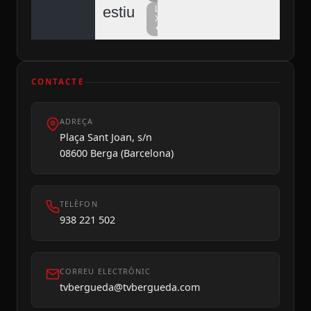
estiu
La
Xarxa
+
CONTACTE
ADREÇA
Plaça Sant Joan, s/n
08600 Berga (Barcelona)
Divendres 07
TELÈFON
938 221 502
CORREU ELECTRÒNIC
tvbergueda@tvbergueda.com