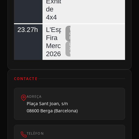
Exhibició
de
4x4
23.27h
L'Espunyola,
Televisió
del
Fira
Berguedà
Mercat
La
Xarxa
2026
+
CONTACTE
ADREÇA
Plaça Sant Joan, s/n
08600 Berga (Barcelona)
TELÈFON