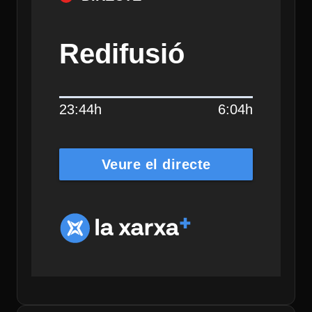
Redifusió
23:44h
6:04h
Veure el directe