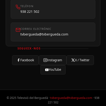
TELÈFON
938 221 502
CORREU ELECTRÒNIC
tvbergueda@tvbergueda.com
SEGUEIX-NOS
Facebook
Instagram
X / Twitter
YouTube
© 2025 Televisió del Berguedà ·
tvbergueda@tvbergueda.com
· 938
221 502