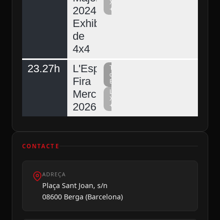
Xarxa
2024.
+
Exhibició
de
4x4
23.27h
L'Espunyola,
Televisió
del
Fira
Berguedà
Mercat
La
Xarxa
2026
+
CONTACTE
ADREÇA
Plaça Sant Joan, s/n
08600 Berga (Barcelona)