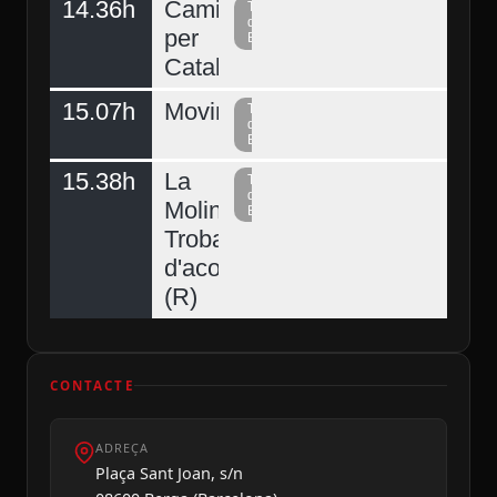
14.36h
Caminant
Televisió
del
per
Berguedà
Catalunya
15.07h
Moving
Televisió
del
Berguedà
15.38h
La
Televisió
del
Molina,
Berguedà
Trobada
d'acordionistes
(R)
Ahir
CONTACTE
ADREÇA
Plaça Sant Joan, s/n