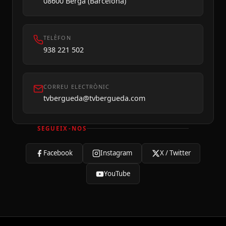
08600 Berga (Barcelona)
TELÈFON
938 221 502
CORREU ELECTRÒNIC
tvbergueda@tvbergueda.com
SEGUEIX-NOS
Facebook
Instagram
X / Twitter
Avui
YouTube