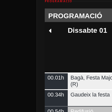
PROGRAMACIÓ
PROGRAMACIÓ
Dissabte 01
00.01h
Bagà, Festa Majo
Dimarts 04
(R)
00.34h
Gaudeix la festa
00.54h
Redifusió