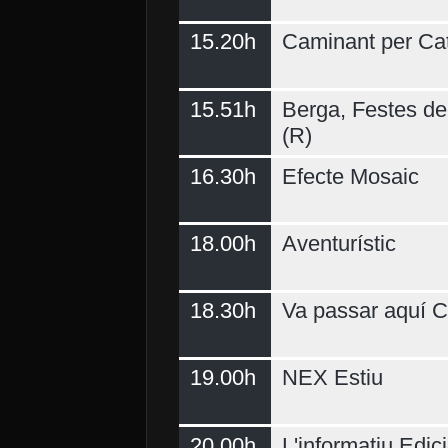
15.20h
Caminant per Ca
15.51h
Berga, Festes del
(R)
16.30h
Efecte Mosaic
18.00h
Aventurístic
18.30h
Va passar aquí C
19.00h
NEX Estiu
20.00h
L'informatiu Edici