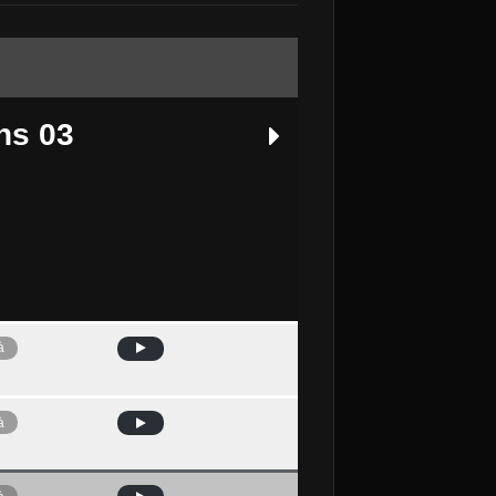
ns 03
à
Avui
à