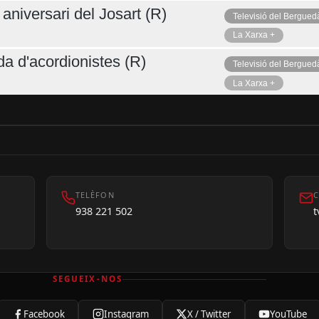
aniversari del Josart (R)
Televisió del Bergued
La Xarxa +
da d'acordionistes (R)
Televisió del Bergued
La Xarxa +
TELÈFON
C
938 221 502
SEGUEIX-NOS
Facebook
Instagram
X / Twitter
YouTube