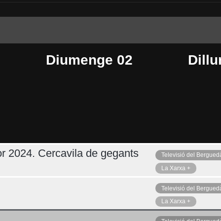
Diumenge 02
Dillu
r 2024. Cercavila de gegants
Televisió del Bergued
Dimecres 05
Ahir
La Xarxa +
Televisió del Bergued
La Xarxa +