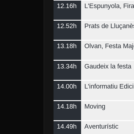
12.16h
L'Espunyola, Fir
12.52h
Prats de Lluçanè
13.18h
Olvan, Festa Maj
13.34h
Gaudeix la festa
14.00h
L'informatiu Edici
14.18h
Moving
14.49h
Aventurístic