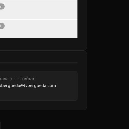
à
à
ORREU ELECTRÒNIC
tvbergueda@tvbergueda.com