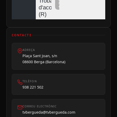
Trobada
Xarxa
d'acordionistes
+
Diumenge 09
(R)
CONTACTE
ADREÇA
Plaça Sant Joan, s/n
08600 Berga (Barcelona)
TELÈFON
938 221 502
CORREU ELECTRÒNIC
tvbergueda@tvbergueda.com