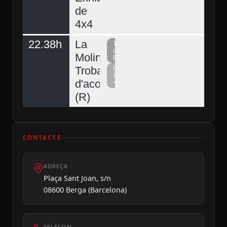
de
4x4
22.38h
La
Televisió
del
Molina,
Berguedà
Trobada
La
Xarxa
d'acordionistes
+
(R)
CONTACTE
ADREÇA
Plaça Sant Joan, s/n
08600 Berga (Barcelona)
TELÈFON