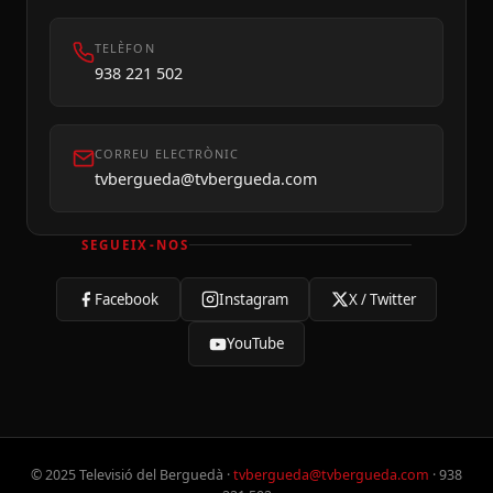
TELÈFON
938 221 502
CORREU ELECTRÒNIC
tvbergueda@tvbergueda.com
SEGUEIX-NOS
Facebook
Instagram
X / Twitter
YouTube
© 2025 Televisió del Berguedà ·
tvbergueda@tvbergueda.com
· 938