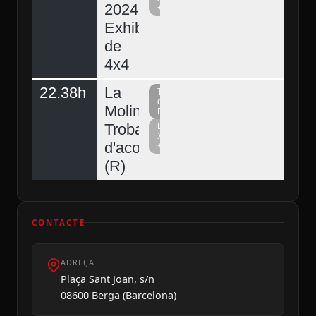
2024.
+
Exhibició
de
4x4
22.38h
La
Televisió
del
Molina,
Berguedà
Trobada
La
Xarxa
d'acordionistes
+
(R)
CONTACTE
ADREÇA
Plaça Sant Joan, s/n
08600 Berga (Barcelona)