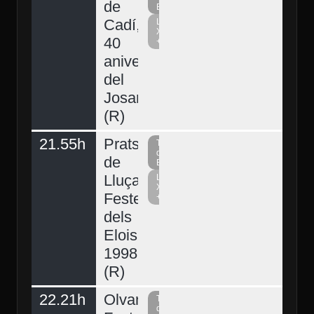
de
Berguedà
Cadí,
La
Xarxa
40
+
aniversari
del
Josart
(R)
21.55h
Prats
Televisió
del
de
Berguedà
Lluçanès,
La
Xarxa
Festes
+
dels
Elois
1998
(R)
Demà
22.21h
Olvan,
Televisió
del