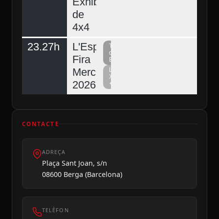
Exhibició
de
4x4
23.27h
L'Espunyola,
Televisió
del
Fira
Berguedà
Mercat
La
Xarxa
2026
+
CONTACTE
ADREÇA
Plaça Sant Joan, s/n
08600 Berga (Barcelona)
TELÈFON