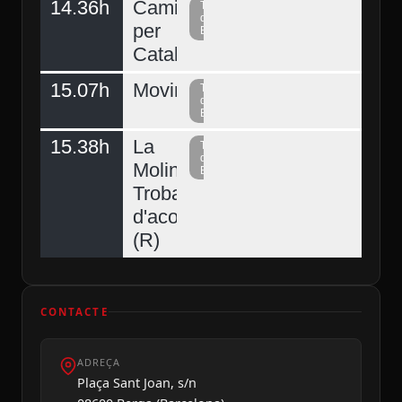
14.36h
Caminant
Televisió
del
per
Berguedà
Catalunya
15.07h
Moving
Televisió
del
Berguedà
15.38h
La
Televisió
del
Molina,
Berguedà
Trobada
d'acordionistes
(R)
Ahir
CONTACTE
ADREÇA
Plaça Sant Joan, s/n