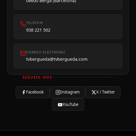
08600 Berga (Barcelona)
TELÈFON
938 221 502
CORREU ELECTRÒNIC
tvbergueda@tvbergueda.com
SEGUEIX-NOS
Facebook
Instagram
X / Twitter
Avui
YouTube