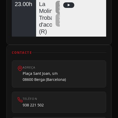
23.00h
La
Televisió
del
Molina,
Berguedà
Trobada
La
Xarxa
d'acordionistes
+
(R)
CONTACTE
ADREÇA
Plaça Sant Joan, s/n
08600 Berga (Barcelona)
TELÈFON
938 221 502