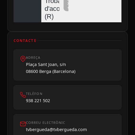
Trobada
Xarxa
d'acordionistes
+
Diumenge 09
(R)
CONTACTE
ADREÇA
Plaça Sant Joan, s/n
08600 Berga (Barcelona)
TELÈFON
938 221 502
CORREU ELECTRÒNIC
tvbergueda@tvbergueda.com