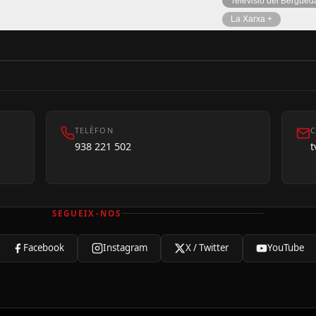
Televisió del Bergued
La Xarxa +
TELÈFON
C
938 221 502
SEGUEIX-NOS
Facebook
Instagram
X / Twitter
YouTube