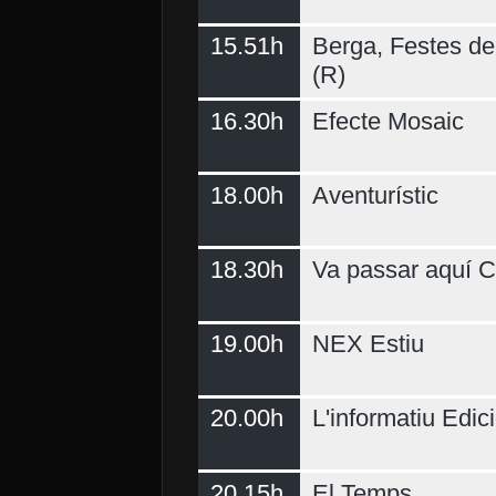
15.51h
Berga, Festes del
(R)
16.30h
Efecte Mosaic
18.00h
Aventurístic
18.30h
Va passar aquí C
19.00h
NEX Estiu
20.00h
L'informatiu Edici
20.15h
El Temps