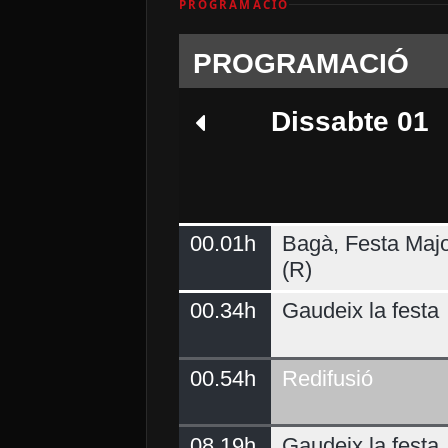
PROGRAMACIÓ
PROGRAMACIÓ
Dissabte 01
00.01h
Bagà, Festa Majo
Dimarts 04
(R)
00.34h
Gaudeix la festa
00.54h
Redifusió
08.19h
Gaudeix la festa