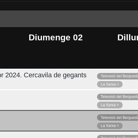
Diumenge 02
Dillu
r 2024. Cercavila de gegants
Televisió del Bergued
Dimecres 05
Ahir
La Xarxa +
Televisió del Bergued
La Xarxa +
Televisió del Bergued
La Xarxa +