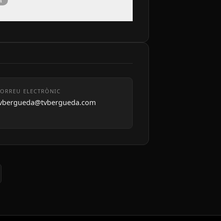
à
ORREU ELECTRÒNIC
tvbergueda@tvbergueda.com