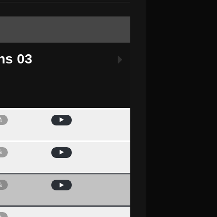
ns 03
à
Avui
à
à