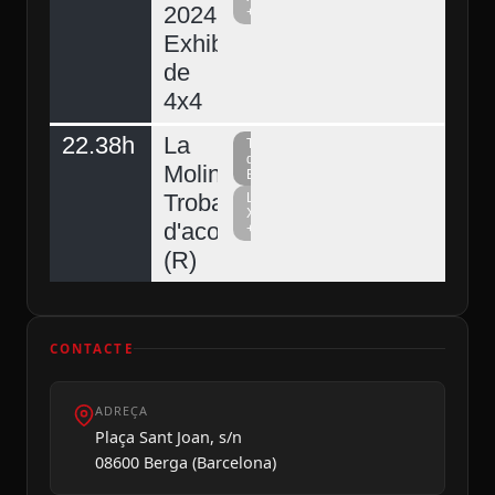
2024.
+
Exhibició
de
4x4
22.38h
La
Televisió
del
Molina,
Berguedà
Trobada
La
Xarxa
d'acordionistes
+
(R)
CONTACTE
ADREÇA
Plaça Sant Joan, s/n
08600 Berga (Barcelona)