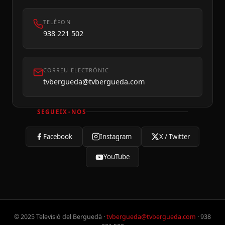
TELÈFON
938 221 502
CORREU ELECTRÒNIC
tvbergueda@tvbergueda.com
SEGUEIX-NOS
Facebook
Instagram
X / Twitter
YouTube
© 2025 Televisió del Berguedà ·
tvbergueda@tvbergueda.com
· 938