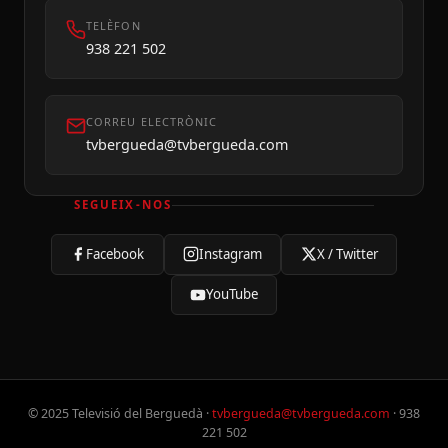
TELÈFON
938 221 502
CORREU ELECTRÒNIC
tvbergueda@tvbergueda.com
SEGUEIX-NOS
Facebook
Instagram
X / Twitter
YouTube
© 2025 Televisió del Berguedà ·
tvbergueda@tvbergueda.com
· 938
221 502