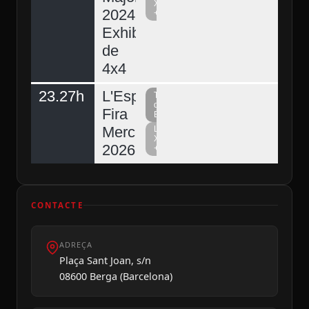
Xarxa
2024.
+
Exhibició
de
4x4
23.27h
L'Espunyola,
Televisió
del
Fira
Berguedà
Mercat
La
Xarxa
2026
+
CONTACTE
ADREÇA
Plaça Sant Joan, s/n
08600 Berga (Barcelona)