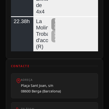
de
4x4
22.38h
La
Televisió
del
Molina,
Berguedà
Trobada
La
Xarxa
d'acordionistes
+
(R)
CONTACTE
ADREÇA
Plaça Sant Joan, s/n
08600 Berga (Barcelona)
TELÈFON