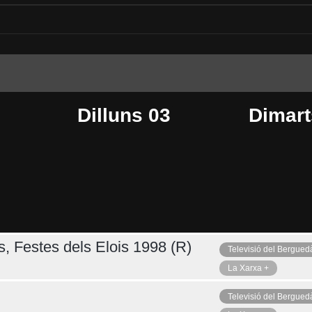
Dilluns 03
Dimart
s, Festes dels Elois 1998 (R)
Televisió del Bergued
Dijous 06
Ahir
La Xarxa +
Televisió del Bergued