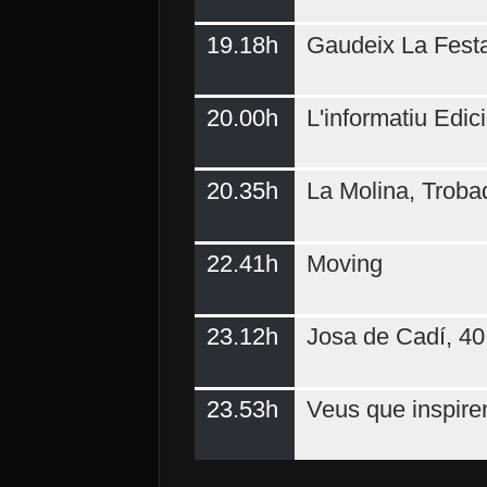
19.18h
Gaudeix La Fest
20.00h
L'informatiu Edici
20.35h
La Molina, Troba
22.41h
Moving
23.12h
Josa de Cadí, 40 
23.53h
Veus que inspire