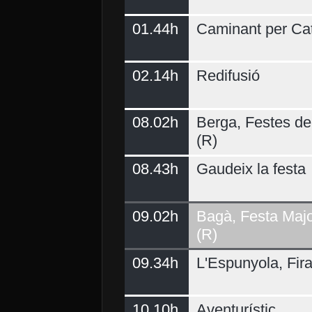
01.44h
Caminant per Ca
02.14h
Redifusió
Demà
08.02h
Berga, Festes del
(R)
08.43h
Gaudeix la festa
09.02h
Bagà, Festa Majo
(R)
09.34h
L'Espunyola, Fir
10.10h
Aventurístic