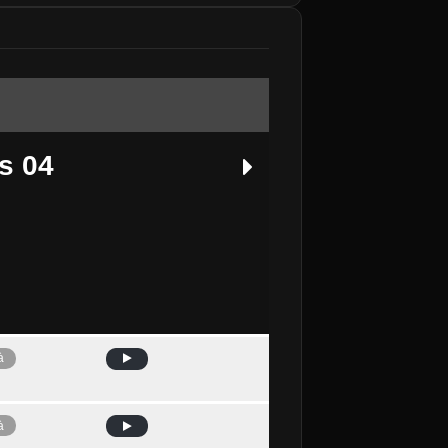
s 04
à
Avui
à