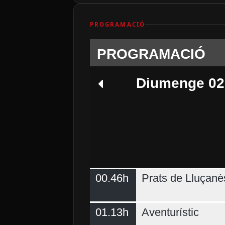
PROGRAMACIÓ
PROGRAMACIÓ
Diumenge 02
00.46h
Prats de Lluçanè
Dimecres 05
01.13h
Aventurístic