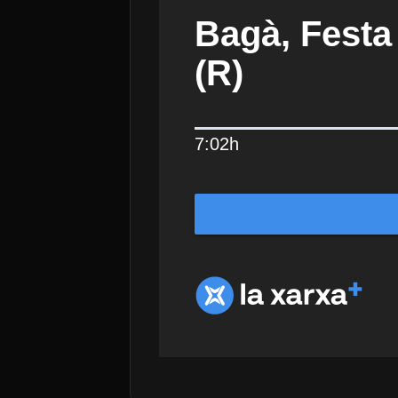
Bagà, Festa
(R)
7:02h