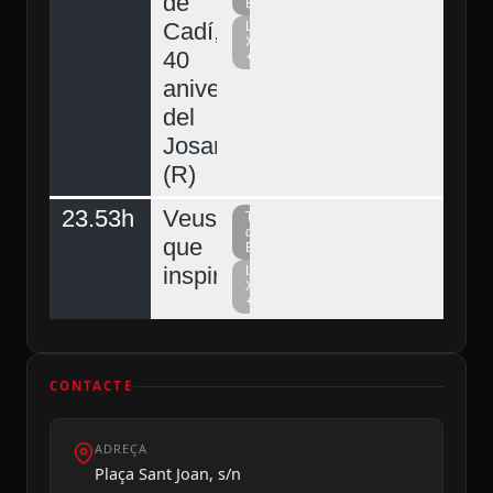
de
Berguedà
Cadí,
La
Xarxa
40
+
aniversari
del
Josart
(R)
23.53h
Veus
Televisió
del
que
Berguedà
inspiren
La
Xarxa
+
CONTACTE
ADREÇA
Plaça Sant Joan, s/n