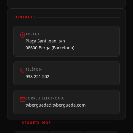
CONTACTE
ADREÇA
Dilluns 10
Plaça Sant Joan, s/n
08600 Berga (Barcelona)
TELÈFON
938 221 502
CORREU ELECTRÒNIC
tvbergueda@tvbergueda.com
SEGUEIX-NOS