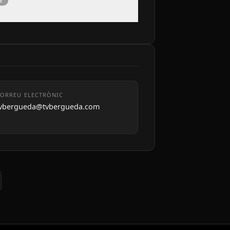
à
ORREU ELECTRÒNIC
tvbergueda@tvbergueda.com