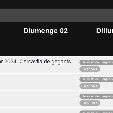
Diumenge 02
Dillu
r 2024. Cercavila de gegants
Televisió del Bergued
Dimecres 05
Ahir
La Xarxa +
Televisió del Bergued
La Xarxa +
Televisió del Bergued
La Xarxa +