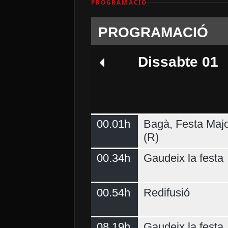
PROGRAMACIÓ
PROGRAMACIÓ
Dissabte 01
00.01h
Bagà, Festa Majo
Dimarts 04
(R)
00.34h
Gaudeix la festa
00.54h
Redifusió
08.19h
Gaudeix la festa