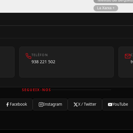
Televisió del Bergued
La Xarxa +
TELÈFON
C
938 221 502
SEGUEIX-NOS
Facebook
Instagram
X / Twitter
YouTube