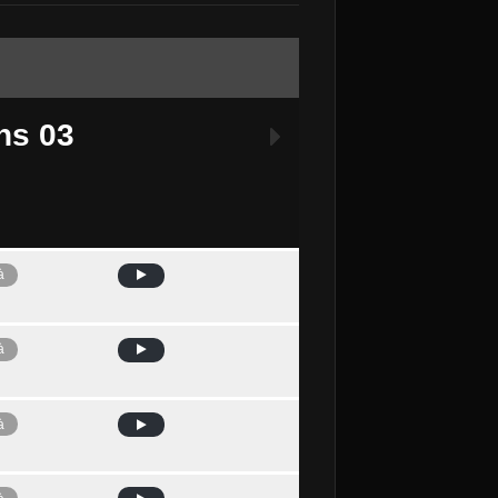
ns 03
à
Avui
à
à