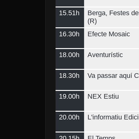
15.51h
Berga, Festes del
(R)
16.30h
Efecte Mosaic
18.00h
Aventurístic
18.30h
Va passar aquí C
19.00h
NEX Estiu
20.00h
L'informatiu Edici
20.15h
El Temps