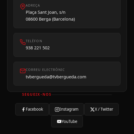
ADREÇA
Plaça Sant Joan, s/n
08600 Berga (Barcelona)
TELÈFON
938 221 502
CORREU ELECTRÒNIC
tvbergueda@tvbergueda.com
SEGUEIX-NOS
Facebook
Instagram
X / Twitter
YouTube