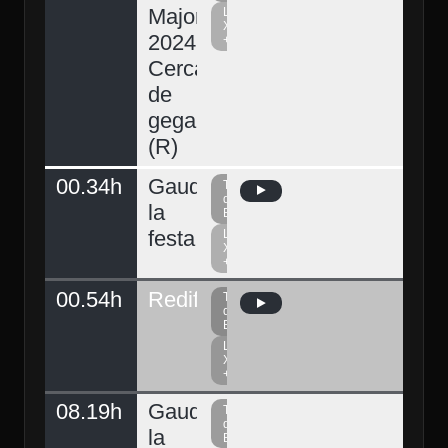
Major
La
Xarxa
2024.
+
Cercavila
de
gegants
(R)
00.34h
Gaudeix
Televisió
del
la
Berguedà
festa
La
Xarxa
+
00.54h
Redifusió
Televisió
del
Berguedà
La
Xarxa
+
08.19h
Gaudeix
Televisió
del
la
Berguedà