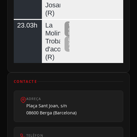
Josart
(R)
23.03h
La
Televisió
del
Molina,
Berguedà
Trobada
La
Xarxa
d'acordionistes
+
Diumenge 09
(R)
CONTACTE
ADREÇA
Plaça Sant Joan, s/n
08600 Berga (Barcelona)
TELÈFON