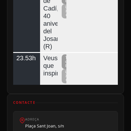
de
Berguedà
Cadí,
La
Xarxa
40
+
aniversari
del
Josart
(R)
23.53h
Veus
Televisió
del
que
Berguedà
inspiren
La
Xarxa
+
CONTACTE
ADREÇA
Plaça Sant Joan, s/n