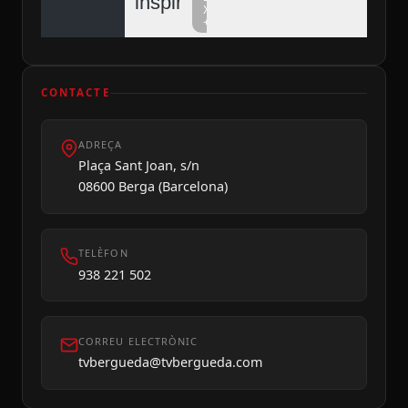
inspiren
Xarxa
+
CONTACTE
ADREÇA
Dilluns 10
Plaça Sant Joan, s/n
08600 Berga (Barcelona)
TELÈFON
938 221 502
CORREU ELECTRÒNIC
tvbergueda@tvbergueda.com