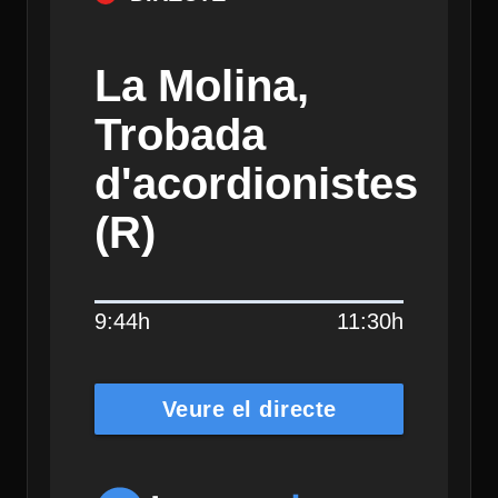
La Molina,
Trobada
d'acordionistes
(R)
9:44h
11:30h
Veure el directe