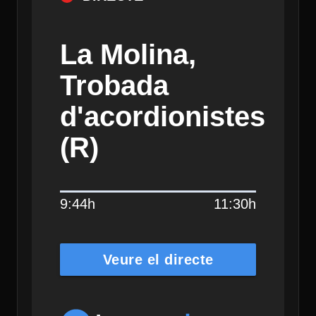
La Molina,
Trobada
d'acordionistes
(R)
9:44h
11:30h
Veure el directe