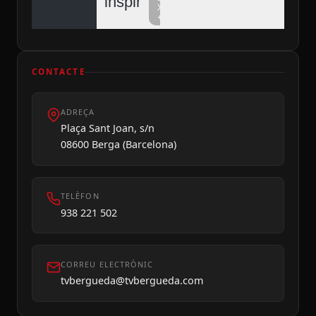
inspiren
Xarxa
+
CONTACTE
ADREÇA
Dilluns 10
Plaça Sant Joan, s/n
08600 Berga (Barcelona)
TELÈFON
938 221 502
CORREU ELECTRÒNIC
tvbergueda@tvbergueda.com