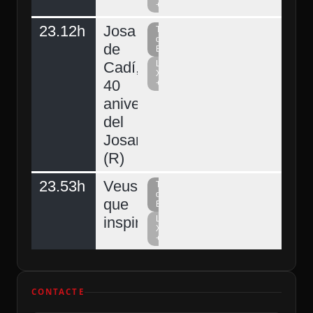
+
23.12h
Josa
Televisió
del
de
Berguedà
Cadí,
La
Xarxa
40
+
aniversari
del
Josart
(R)
23.53h
Veus
Televisió
del
que
Berguedà
inspiren
La
Xarxa
+
CONTACTE