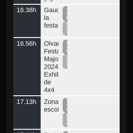
Ahir
16.38h
Gaudeix
Televisió
del
la
Berguedà
festa
La
Xarxa
+
16.56h
Olvan,
Televisió
del
Festa
Berguedà
Major
La
Xarxa
2024.
+
Exhibició
de
4x4
17.13h
Zona
Televisió
del
escolar
Berguedà
La
Xarxa
+