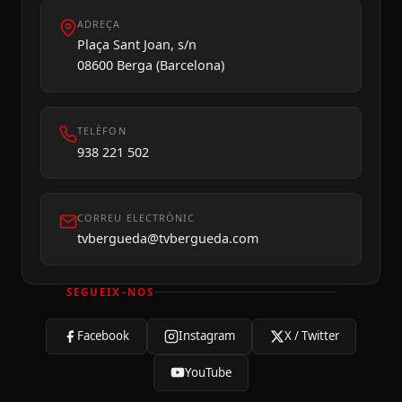
ADREÇA
Dilluns 10
Plaça Sant Joan, s/n
08600 Berga (Barcelona)
TELÈFON
938 221 502
CORREU ELECTRÒNIC
tvbergueda@tvbergueda.com
SEGUEIX-NOS
Facebook
Instagram
X / Twitter
YouTube