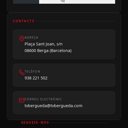
CONTACTE
ADREÇA
Plaça Sant Joan, s/n
08600 Berga (Barcelona)
Divendres 07
TELÈFON
938 221 502
CORREU ELECTRÒNIC
tvbergueda@tvbergueda.com
SEGUEIX-NOS