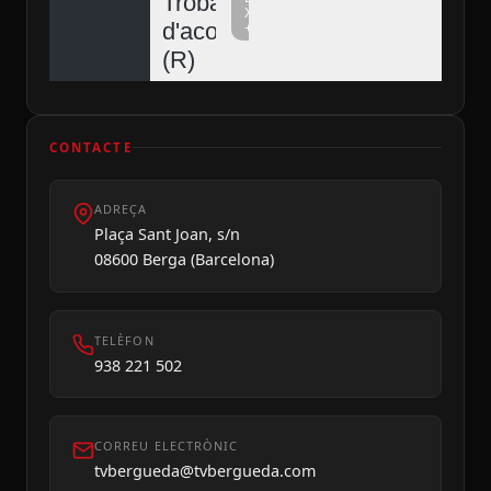
Trobada
Xarxa
d'acordionistes
+
Diumenge 09
(R)
CONTACTE
ADREÇA
Plaça Sant Joan, s/n
08600 Berga (Barcelona)
TELÈFON
938 221 502
CORREU ELECTRÒNIC
tvbergueda@tvbergueda.com