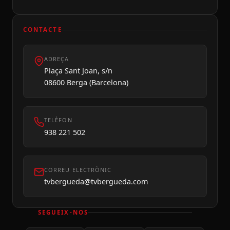
CONTACTE
ADREÇA
Dilluns 10
Plaça Sant Joan, s/n
08600 Berga (Barcelona)
TELÈFON
938 221 502
CORREU ELECTRÒNIC
tvbergueda@tvbergueda.com
SEGUEIX-NOS