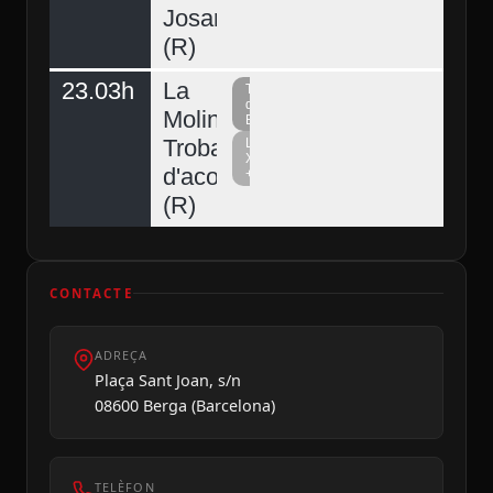
Josart
(R)
23.03h
La
Televisió
del
Molina,
Berguedà
Trobada
La
Xarxa
d'acordionistes
+
Diumenge 09
(R)
CONTACTE
ADREÇA
Plaça Sant Joan, s/n
08600 Berga (Barcelona)
TELÈFON