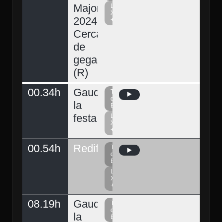
Major
La
Xarxa
2024.
+
Cercavila
de
gegants
(R)
00.34h
Gaudeix
Televisió
del
la
Berguedà
festa
La
Xarxa
+
00.54h
Redifusió
Televisió
del
Berguedà
La
Xarxa
+
08.19h
Gaudeix
Televisió
del
la
Berguedà