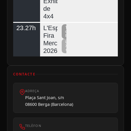
Exhibició
de
4x4
23.27h
L'Espunyola,
Televisió
del
Fira
Berguedà
Mercat
La
Xarxa
2026
+
CONTACTE
ADREÇA
Plaça Sant Joan, s/n
08600 Berga (Barcelona)
TELÈFON