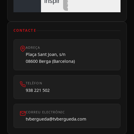
inspiren
Xarxa
+
CONTACTE
ADREÇA
Dilluns 10
Plaça Sant Joan, s/n
08600 Berga (Barcelona)
TELÈFON
938 221 502
CORREU ELECTRÒNIC
tvbergueda@tvbergueda.com