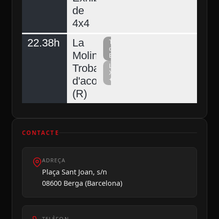
de
4x4
22.38h
La
Televisió
del
Molina,
Berguedà
Trobada
La
Xarxa
d'acordionistes
+
(R)
CONTACTE
ADREÇA
Plaça Sant Joan, s/n
08600 Berga (Barcelona)
TELÈFON