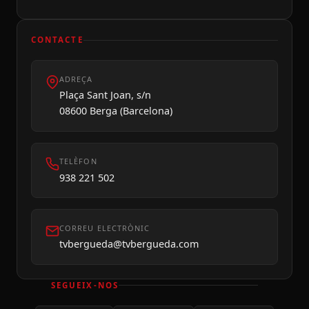
CONTACTE
ADREÇA
Dilluns 10
Plaça Sant Joan, s/n
08600 Berga (Barcelona)
TELÈFON
938 221 502
CORREU ELECTRÒNIC
tvbergueda@tvbergueda.com
SEGUEIX-NOS