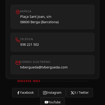
ADREÇA
Plaça Sant Joan, s/n
08600 Berga (Barcelona)
TELÈFON
938 221 502
CORREU ELECTRÒNIC
tvbergueda@tvbergueda.com
SEGUEIX-NOS
Facebook
Instagram
X / Twitter
YouTube