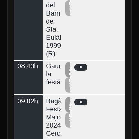
del
La
Xarxa
Barri
+
de
Sta.
Eulàlia
1999
(R)
08.43h
Gaudeix
Televisió
del
la
Berguedà
festa
La
Xarxa
+
09.02h
Bagà,
Televisió
del
Festa
Berguedà
Major
La
Xarxa
2024.
+
Cercavila