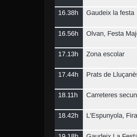
16.38h
Gaudeix la festa
16.56h
Olvan, Festa Maj
17.13h
Zona escolar
17.44h
Prats de Lluçanè
18.11h
Carreteres secun
18.42h
L'Espunyola, Fir
19.18h
Gaudeix La Fest