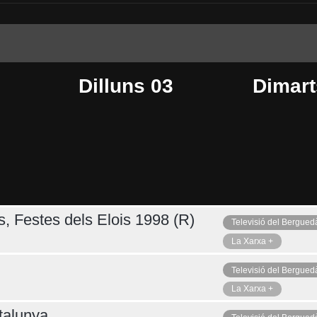
Dilluns 03
Dimart
s, Festes dels Elois 1998 (R)
Televisió del Bergued
Dijous 06
Ahir
La Xarxa +
Televisió del Bergued
La Xarxa +
talunya