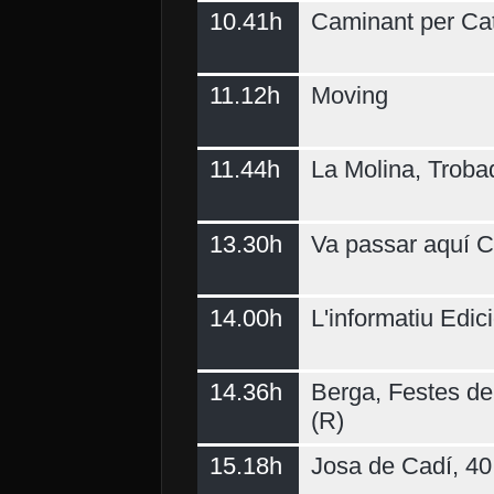
10.41h
Caminant per Ca
11.12h
Moving
11.44h
La Molina, Troba
13.30h
Va passar aquí C
14.00h
L'informatiu Edici
14.36h
Berga, Festes del
(R)
15.18h
Josa de Cadí, 40 