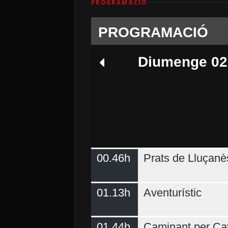
PROGRAMACIÓ
PROGRAMACIÓ
Diumenge 02
00.46h
Prats de Lluçanè
Dimecres 05
01.13h
Aventurístic
01.44h
Caminant per Ca